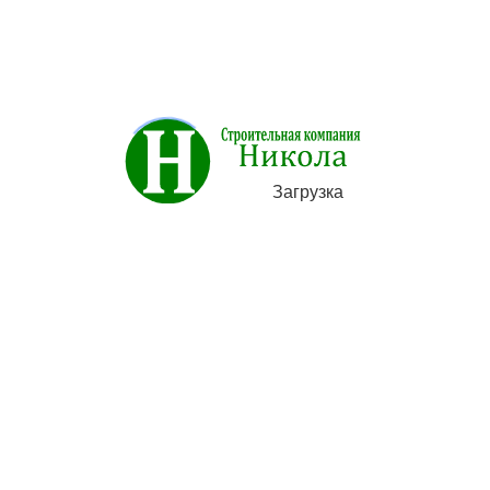
Цена:
Договорная
Загрузка
Категории
Строительство
Художественная ковка металла
Фундамент под ключ
Ремонт и отделка помещений