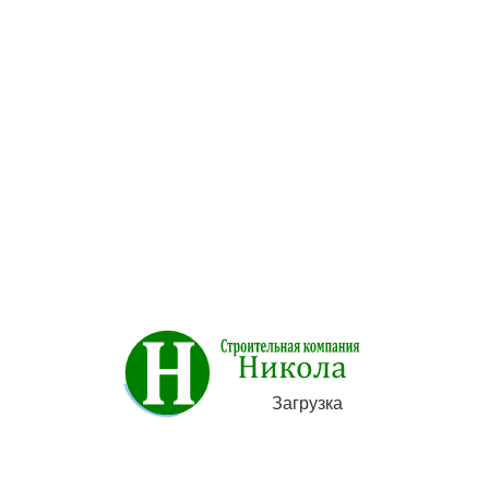
оительной компании Никола
ки на дымники" в Воткинске Вы можете через кнопку ниж
уге "Кованые колпаки на дымники"
& Эскизы & Проекты
Загрузка
Сортировка:
↑ Наименование
·
Цена
·
Дата доба